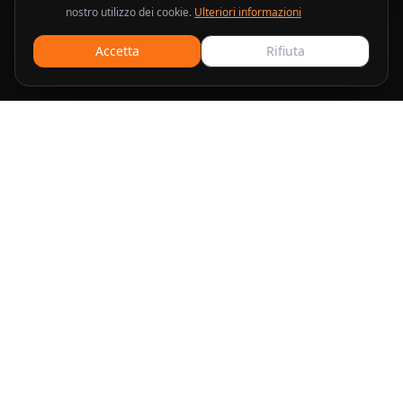
nostro utilizzo dei cookie.
Ulteriori informazioni
Accetta
Rifiuta
Soluzioni pubblicitarie e di marketing professionali per le
aziende che desiderano scalare le loro campagne.
Servizi
Google Shopping
Meta Ads
Google Ads