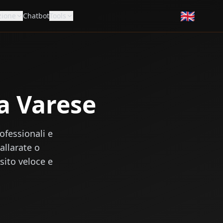
🇬🇧
zione
Chatbot
Tools
 a Varese
rofessionali e
allarate o
sito veloce e