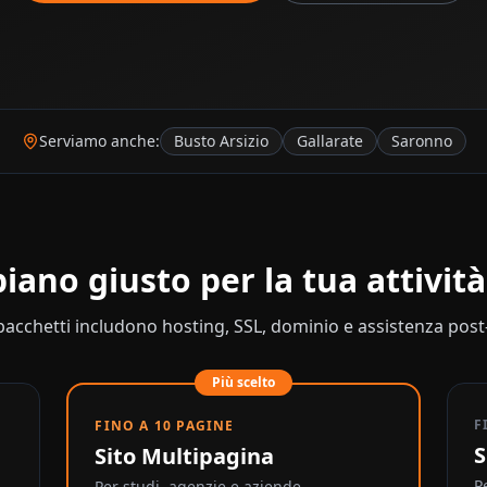
Serviamo anche:
Busto Arsizio
Gallarate
Saronno
 piano giusto per la tua attivit
 pacchetti includono hosting, SSL, dominio e assistenza post
Più scelto
F
FINO A 10 PAGINE
S
Sito Multipagina
P
Per studi, agenzie e aziende