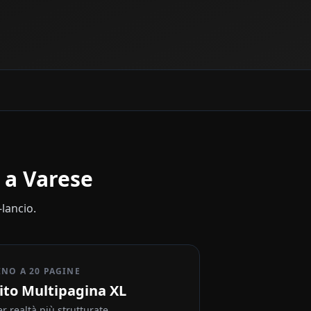
à a
Varese
-lancio.
INO A 20 PAGINE
ito Multipagina XL
er realtà più strutturate