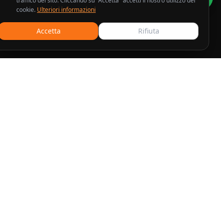
traffico del sito. Cliccando su "Accetta" accetti il nostro utilizzo dei
cookie.
Ulteriori informazioni
Accetta
Rifiuta
Contatti
Programmatic Advertising ltd
71-75 Shelton Street
London WC2H 9JQ
IVA: 315132643