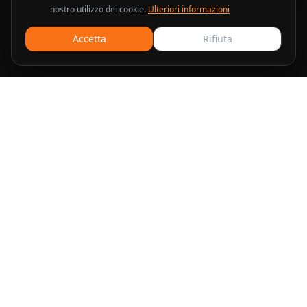
nostro utilizzo dei cookie.
Ulteriori informazioni
Accetta
Rifiuta
Soluzioni pubblicitarie e di marketing professionali per le
aziende che desiderano scalare le loro campagne.
Servizi
Google Shopping
Meta Ads
Google Ads